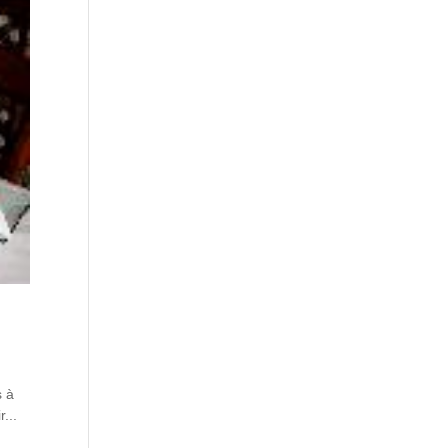
s à
...