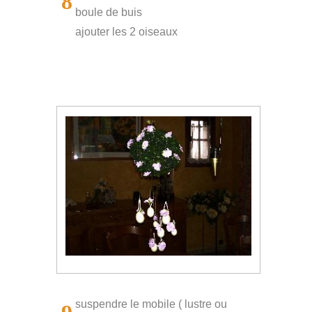
8
boule de buis
ajouter les 2 oiseaux
suspendre le mobile ( lustre ou