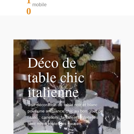
1
mobile
0
Déco de
table chic
italienne
Une décoration de table noir et blanc
pour une ambiance chic au bon gout de
l’italie : canelloni, farfalles, tagliatelles
sont mis à toutes les sauces.