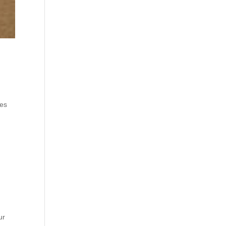
tes
ur