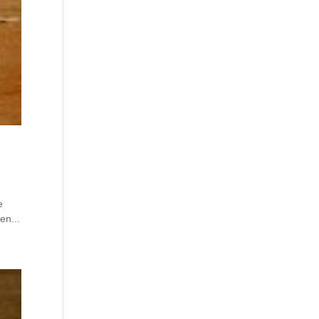
e
en...